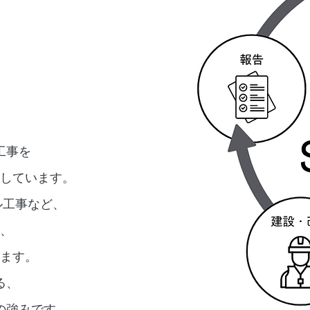
工事を
しています。
ル工事など、
、
ます。
る、
の強みです。