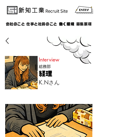
会社のこと
仕事と社員のこと
働く環境
募集要項
Interview
総務部
経理
K.Nさん