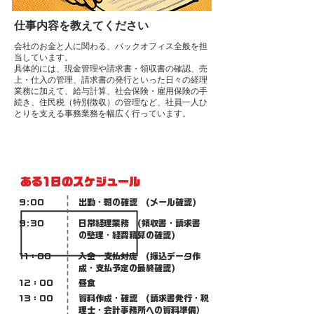
​仕事内容を教えてください
会社のお金と人に関わる、バックオフィス全般を担
当しています。
具体的には、現金管理や請求書・領収書の確認、売
上・仕入の管理、請求書の発行といった日々の経理
業務に加えて、給与計算、社会保険・雇用保険の手
続き、住民税（特別徴収）の管理など、社員一人ひ
とりを支える事務業務を幅広く行っています。
ある1日のスケジュール
9:00
出勤・朝の確認 (メール確認)
9:30
日常経理業務 (領収書・請求書
の整理・経費精算の確認)
11：00
入金・支払対応 (振込データ作
成・支払予定の最終確認)
12：00
昼食
13：00
資料作成・確認 (請求書発行・税
理士・会計事務所への資料準備）