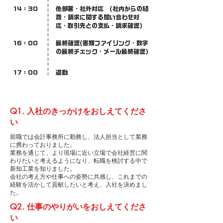
14：30
他部署・社外対応 (社内からの経
費・請求に関する問い合わせ対
応・取引先との支払・請求確認)
16：00
最終確認(書類ファイリング・数字
の最終チェック・メール最終確認)
17：00
退勤
Q1. 入社のきっかけをおしえてくださ
い
前職では会計事務所に勤務し、法人担当として業務
に携わっておりました。
業務を通じて、より現場に近い立場で会社経営に関
わりたいと考えるようになり、転職を検討する中で
新知工業を知りました。
会社の考え方や仕事への姿勢に共感し、これまでの
経験を活かして貢献したいと考え、入社を決めまし
た。
Q2. 仕事のやりがいをおしえてくださ
い